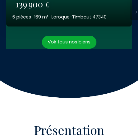
139 900
€
6
pièces
169
m²
Laroque-Timbaut 47340
Voir tous nos biens
Présentation