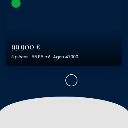
99 900
€
3
pièces
55.85
m²
Agen 47000