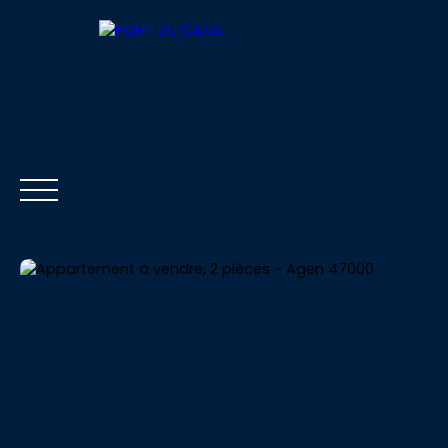
ACCUEIL
ACHETER
LOUER
VENDRE
Être rappelé