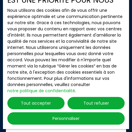
EST UNE PRIORITÉ POUR NOUS
Type d'offre
Trier par
Créer une alerte
Vente
Pertinence
Nous utilisons des cookies afin de vous offrir une
expérience optimale et une communication pertinente
Type de bien
sur notre site. Grace à ces technologies, nous pouvons
Maison
vous proposer du contenu en rapport avec vos centres
d'intérêt. Ils nous permettent également d'améliorer la
Localisation
Pont-du-Casse (47480)
qualité de nos services et la convivialité de notre site
internet. Nous utiliserons uniquement les données
Budget max (€)
personnelles pour lesquelles vous avez donné votre
accord. Vous pouvez les modifier à n'importe quel
moment via la rubrique ″Gérer les cookies″ en bas de
Surface min (m²)
notre site, à l'exception des cookies essentiels à son
fonctionnement. Pour plus d'informations sur vos
Rechercher
245 000
données personnelles, veuillez consulter
€
notre politique de confidentialité
.
Tout accepter
Tout refuser
Maison de 120m² avec sous-sol intégral
4
pièces
120
m²
Personnaliser
Pont-du-Casse 47480