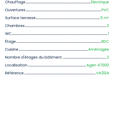
Chauffage
Electrique
Ouvertures
PVC
Surface terrasse
5
m²
Chambres
2
WC
1
Étage
RDC
Cuisine
Aménagée
Nombre d'étages du bâtiment
2
Localisation
Agen 47000
Référence
VA2134