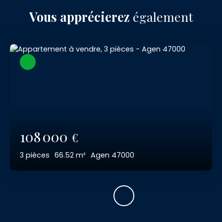
Vous apprécierez
également
108 000
€
3
pièces
66.52
m²
Agen 47000