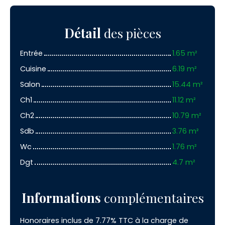
Détail
des pièces
Entrée
1.65 m²
Cuisine
6.19 m²
Salon
15.44 m²
Ch1
11.12 m²
Ch2
10.79 m²
Sdb
3.76 m²
Wc
1.76 m²
Dgt
4.7 m²
Informations
complémentaires
Honoraires inclus de 7.77% TTC à la charge de