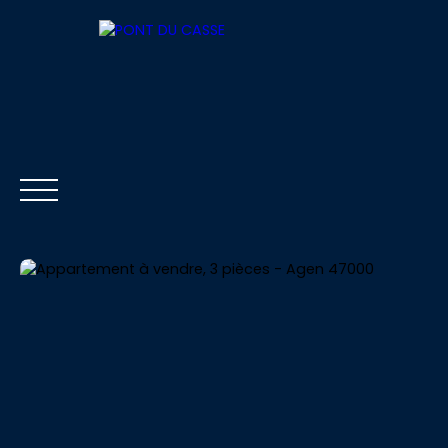
ACCUEIL
ACHETER
LOUER
VENDRE
Être rappelé