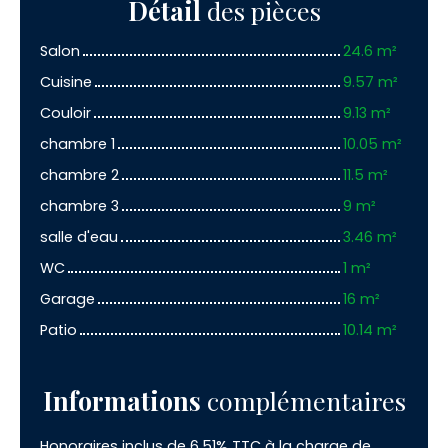
Détail
des pièces
Salon
24.6 m²
Cuisine
9.57 m²
Couloir
9.13 m²
chambre 1
10.05 m²
chambre 2
11.5 m²
chambre 3
9 m²
salle d'eau
3.46 m²
WC
1 m²
Garage
16 m²
Patio
10.14 m²
Informations
complémentaires
Honoraires inclus de 6.51% TTC à la charge de