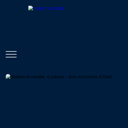
ACCUEIL
ACHETER
LOUER
VENDRE
Être rappelé