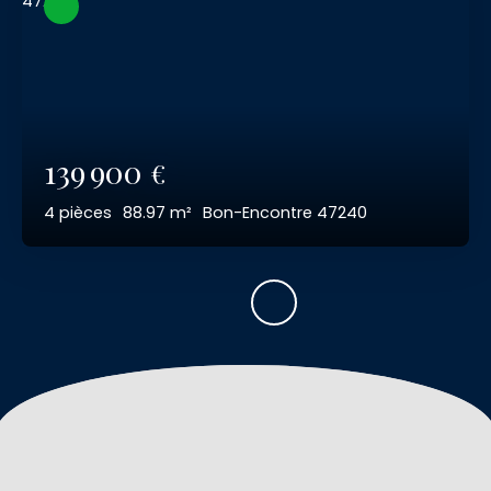
139 900
€
4
pièces
88.97
m²
Bon-Encontre 47240