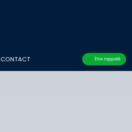
CONTACT
Être rappelé