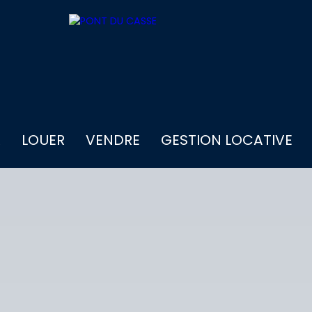
R
LOUER
VENDRE
GESTION LOCATIVE