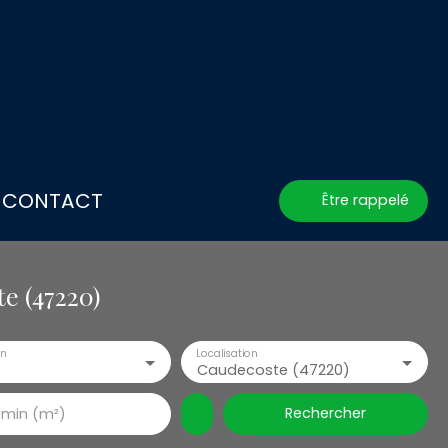
CONTACT
Être rappelé
e (47220)
en
Localisation
Caudecoste (47220)
Rechercher
 min (m²)