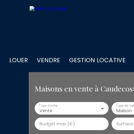
R
LOUER
VENDRE
GESTION LOCATIVE
Maisons en vente à Caudecost
Type d'offre
Type de bi
Vente
Maison
Budget max (€)
Surface