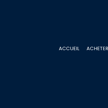
ACCUEIL
ACHETE
+
−