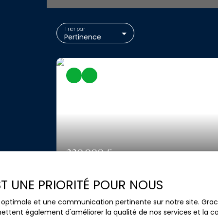
Trier par
Pertinence
220 000
€
EST UNE PRIORITÉ POUR NOUS
Maison mitoyenne de type 6
5
pièces
99
m²
ce optimale et une communication pertinente sur notre site. Gr
ettent également d'améliorer la qualité de nos services et la con
Caudecoste 47220