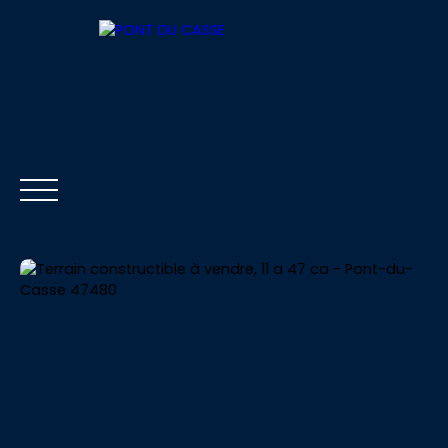
ACCUEIL
ACHETER
LOUER
VENDRE
Être rappelé