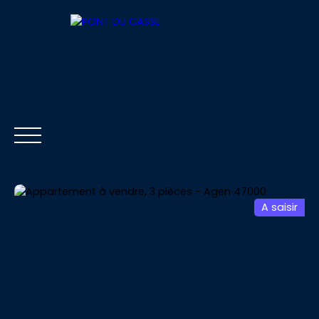
A saisir
ACCUEIL
ACHETER
LOUER
VENDRE
Être rappelé