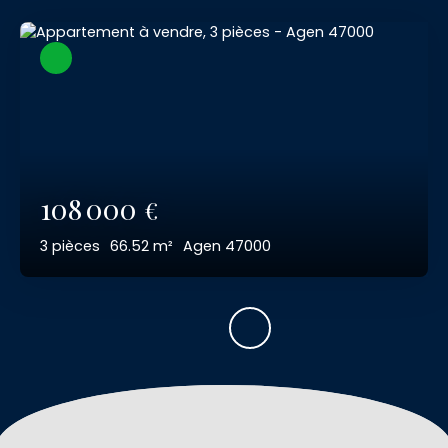
108 000
€
3
pièces
66.52
m²
Agen 47000