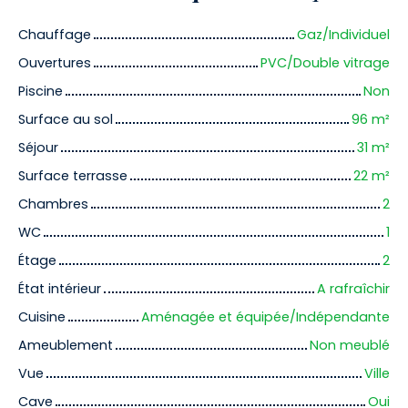
Chauffage
Gaz/Individuel
Ouvertures
PVC/Double vitrage
Piscine
Non
Surface au sol
96
m²
Séjour
31
m²
Surface terrasse
22
m²
Chambres
2
WC
1
Étage
2
État intérieur
A rafraîchir
Cuisine
Aménagée et équipée/Indépendante
Ameublement
Non meublé
Vue
Ville
Cave
Oui