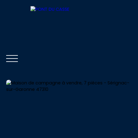
ACCUEIL
ACHETER
LOUER
VENDRE
Être rappelé