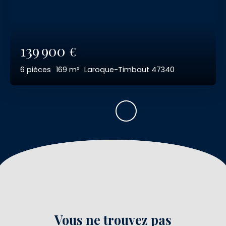
139 900
€
6
pièces
169
m²
Laroque-Timbaut 47340
Vous ne trouvez pas