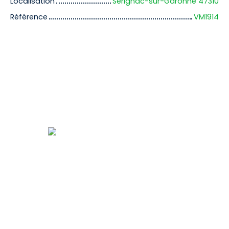
Localisation
Sérignac-sur-Garonne 47310
Référence
VM1914