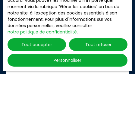
accord. Vous pouvez les modifier à n'importe quel
moment via la rubrique ″Gérer les cookies″ en bas de
notre site, à l'exception des cookies essentiels à son
fonctionnement. Pour plus d'informations sur vos
données personnelles, veuillez consulter
notre politique de confidentialité
.
ANOUAR FALIT
Gérant
Tout accepter
Tout refuser
+33 6 24 21 93 43
Personnaliser
Envoyer un e-mail